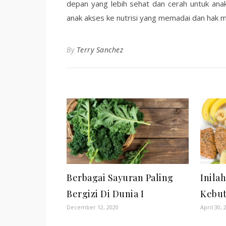
depan yang lebih sehat dan cerah untuk anak
anak akses ke nutrisi yang memadai dan hak 
By
Terry Sanchez
Berbagai Sayuran Paling
Inilah
Bergizi Di Dunia I
Kebu
December 12, 2020
April 30, 