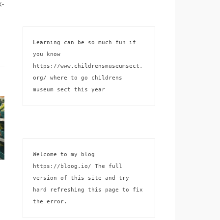
k-
Learning can be so much fun if 
you know 
https://www.childrensmuseumsect.
org/
 where to go childrens 
museum sect this year
Welcome to my blog 
https://bloog.io/ 
The full 
version of this site and try 
hard refreshing this page to fix 
the error.