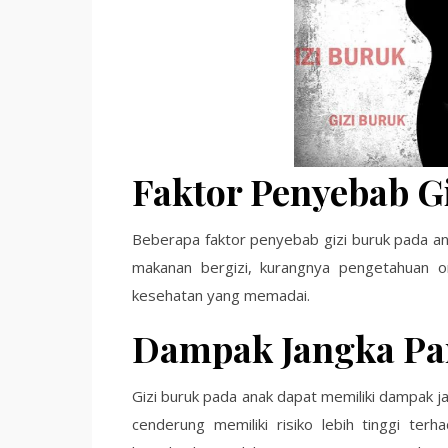
Faktor Penyebab G
Beberapa faktor penyebab gizi buruk pada a
makanan bergizi, kurangnya pengetahuan or
kesehatan yang memadai.
Dampak Jangka Pa
Gizi buruk pada anak dapat memiliki dampak j
cenderung memiliki risiko lebih tinggi ter