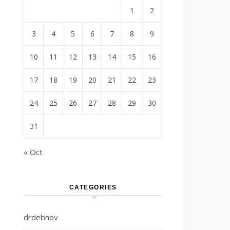
1
2
3
4
5
6
7
8
9
10
11
12
13
14
15
16
17
18
19
20
21
22
23
24
25
26
27
28
29
30
31
« Oct
CATEGORIES
drdebnov