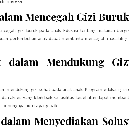
tif mereka.
dalam Mencegah Gizi Buruk
cegah gizi buruk pada anak. Edukasi tentang makanan bergiz
auan pertumbuhan anak dapat membantu mencegah masalah gi
t dalam Mendukung Giz
am mendukung gizi sehat pada anak-anak. Program edukasi gizi 
 dan akses yang lebih baik ke fasilitas kesehatan dapat memban
entingnya nutrisi yang baik.
 dalam Menyediakan Solus