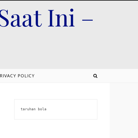
Saat Ini –
RIVACY POLICY
taruhan bola