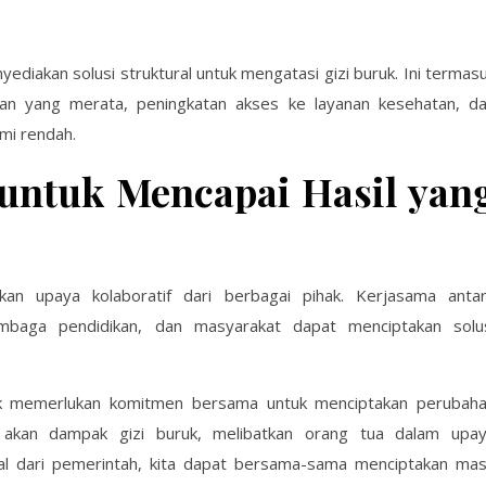
ediakan solusi struktural untuk mengatasi gizi buruk. Ini termas
nan yang merata, peningkatan akses ke layanan kesehatan, d
mi rendah.
 untuk Mencapai Hasil yan
an upaya kolaboratif dari berbagai pihak. Kerjasama anta
embaga pendidikan, dan masyarakat dapat menciptakan solu
ak memerlukan komitmen bersama untuk menciptakan perubah
 akan dampak gizi buruk, melibatkan orang tua dalam upa
al dari pemerintah, kita dapat bersama-sama menciptakan ma