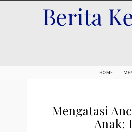
Skip to content
Berita Ke
HOME
MEM
Mengatasi Anc
Anak: 