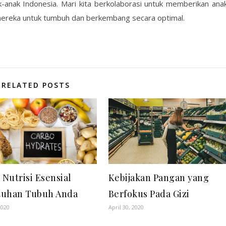
-anak Indonesia. Mari kita berkolaborasi untuk memberikan ana
mereka untuk tumbuh dan berkembang secara optimal.
RELATED POSTS
 Nutrisi Esensial
Kebijakan Pangan yang
tuhan Tubuh Anda
Berfokus Pada Gizi
2020
April 30, 2020