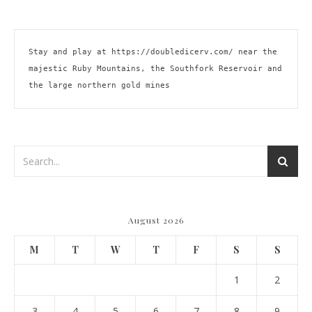
Stay and play at 
https://doubledicerv.com/
 near the 
majestic Ruby Mountains, the Southfork Reservoir and 
the large northern gold mines
August 2026
M
T
W
T
F
S
S
1
2
3
4
5
6
7
8
9