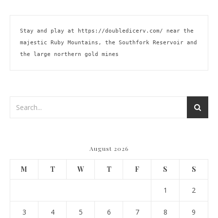
Stay and play at 
https://doubledicerv.com/
 near the 
majestic Ruby Mountains, the Southfork Reservoir and 
the large northern gold mines
August 2026
M
T
W
T
F
S
S
1
2
3
4
5
6
7
8
9